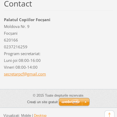
Contact
Palatul Copiilor Focșani
Moldova Nr. 9
Focșani
620166
0237216259
Program secretariat:
Luni-joi 08:00-16:00
Vineri 08:00-14:00
secretar
pcf@gmai
l.com
© 2015 Toate drepturile rezervate.
Creați un site gratuit
Vizualizați:
Mobile
|
Desktop