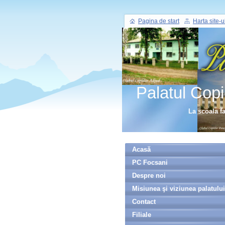
Pagina de start
Harta site-u
Palatul Copi
La scoala f
Acasă
PC Focsani
Despre noi
Misiunea şi viziunea palatului
Contact
Filiale