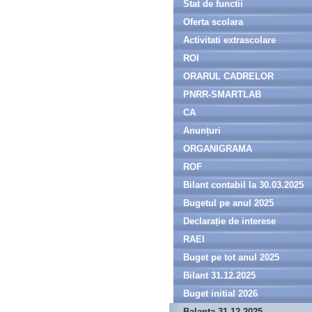
Stat de functii
Oferta scolara
Activitati extrascolare
ROI
ORARUL CADRELOR
DIDACTICE
PNRR-SMARTLAB
CA
Anunțuri
ORGANIGRAMA
ROF
Bilant contabil la 30.03.2025
Bugetul pe anul 2025
Declarație de interese
RAEI
Buget pe tot anul 2025
Bilant 31.12.2025
Buget initial 2026
Balanta 31.12.2025