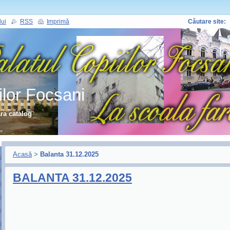
lui
RSS
Imprimă
Căutare site:
ilor Focsani
ara catalog
Acasă
>
Balanta 31.12.2025
BALANTA 31.12.2025