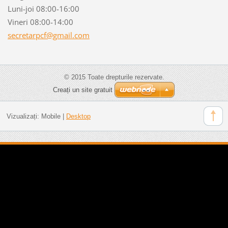
Luni-joi 08:00-16:00
Vineri 08:00-14:00
secretar
pcf@gmai
l.com
© 2015 Toate drepturile rezervate.
Creați un site gratuit
Vizualizați:
Mobile
|
Desktop